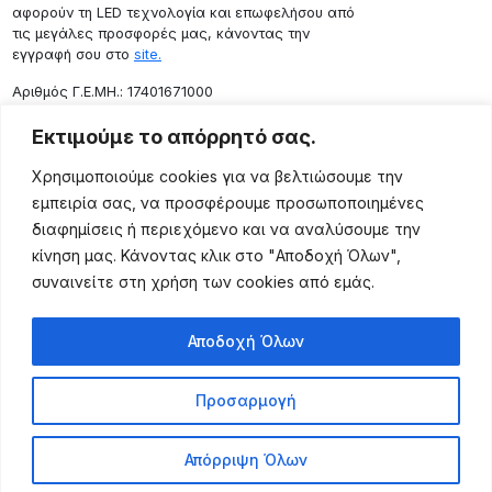
αφορούν τη LED τεχνολογία και επωφελήσου από
τις μεγάλες προσφορές μας, κάνοντας την
εγγραφή σου στο
site.
Aριθμός Γ.Ε.ΜΗ.: 17401671000
Επικοινωνία
Εκτιμούμε το απόρρητό σας.
Ρόδου 133, Αθήνα 10443
Χρησιμοποιούμε cookies για να βελτιώσουμε την
(+30) 211 725 5427
εμπειρία σας, να προσφέρουμε προσωποποιημένες
sales@lightingexpert.gr
διαφημίσεις ή περιεχόμενο και να αναλύσουμε την
κίνηση μας. Κάνοντας κλικ στο "Αποδοχή Όλων",
συναινείτε στη χρήση των cookies από εμάς.
Χρήσιμες Σελίδες
Αποδοχή Όλων
Ο Λογαριασμός μου
Προϊόντα
Προσαρμογή
Όροι Χρήσης
Τρόποι Αποστολής
Απόρριψη Όλων
Τρόποι Πληρωμής