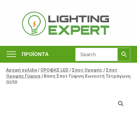
Μετάβαση
στο
περιεχόμενο
ΠΡΟΪΟΝΤΑ
Αρχική σελίδα
/
ΟΡΟΦΗΣ LED
/
Σποτ Οροφής
/
Σποτ
Οροφής Γύψινα
/ Βάση Σποτ Γύψινη Χωνευτή Τετράγωνη
GU10