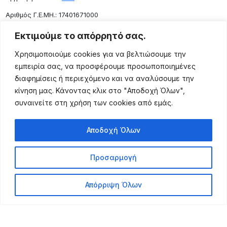
Aριθμός Γ.Ε.ΜΗ.: 17401671000
Επικοινωνία
Εκτιμούμε το απόρρητό σας.
Ρόδου 133, Αθήνα 10443
Χρησιμοποιούμε cookies για να βελτιώσουμε την
(+30) 211 725 5427
εμπειρία σας, να προσφέρουμε προσωποποιημένες
sales@lightingexpert.gr
διαφημίσεις ή περιεχόμενο και να αναλύσουμε την
κίνηση μας. Κάνοντας κλικ στο "Αποδοχή Όλων",
συναινείτε στη χρήση των cookies από εμάς.
Χρήσιμες Σελίδες
Αποδοχή Όλων
Ο Λογαριασμός μου
Προϊόντα
Προσαρμογή
Όροι Χρήσης
Τρόποι Αποστολής
Απόρριψη Όλων
Τρόποι Πληρωμής
Πολιτική Επιστροφής
Powered by Leo Michalopoulos