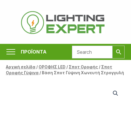
Μετάβαση
στο
περιεχόμενο
ΠΡΟΪΟΝΤΑ
Αρχική σελίδα
/
ΟΡΟΦΗΣ LED
/
Σποτ Οροφής
/
Σποτ
Οροφής Γύψινα
/ Βάση Σποτ Γύψινη Χωνευτή Στρογγυλή