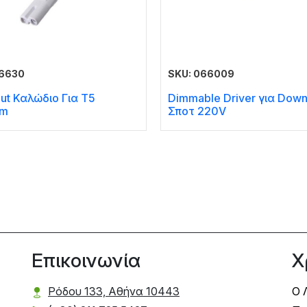
66630
SKU: 066009
put Καλώδιο Για T5
Dimmable Driver για Down
cm
Σποτ 220V
Επικοινωνία
Χ
Ρόδου 133, Αθήνα 10443
Ο 