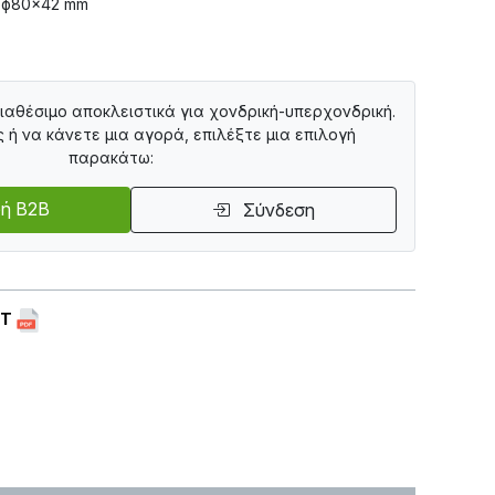
 ф80×42 mm
διαθέσιμο αποκλειστικά για χονδρική-υπερχονδρική.
ς ή να κάνετε μια αγορά, επιλέξτε μια επιλογή
παρακάτω:
ή B2B
Σύνδεση
ET