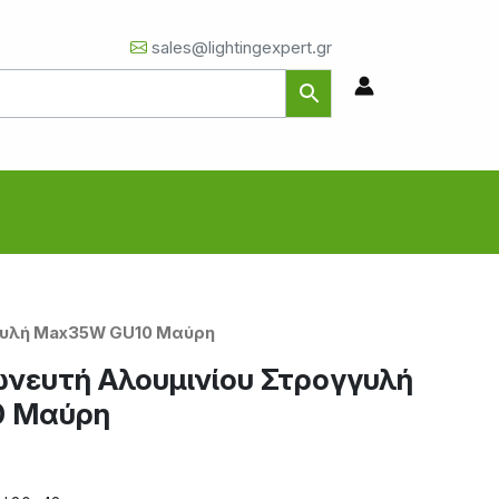
sales@lightingexpert.gr
γυλή Max35W GU10 Μαύρη
νευτή Αλουμινίου Στρογγυλή
0 Μαύρη