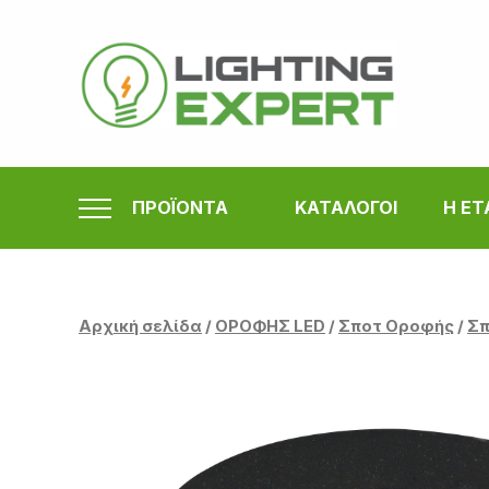
Μετάβαση
στο
περιεχόμενο
ΠΡΟΪΟΝΤΑ
ΚΑΤΑΛΟΓΟΙ
Η ΕΤ
Αρχική σελίδα
/
ΟΡΟΦΗΣ LED
/
Σποτ Οροφής
/
Σπ