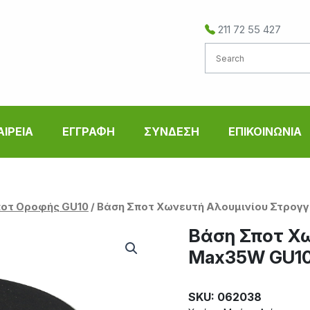
211 72 55 427
ΑΙΡΕΙΑ
ΕΓΓΡΑΦΗ
ΣΥΝΔΕΣΗ
ΕΠΙΚΟΙΝΩΝΙΑ
οτ Οροφής GU10
/ Βάση Σποτ Χωνευτή Αλουμινίου Στρογ
Βάση Σποτ Χω
Max35W GU1
SKU: 062038