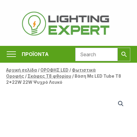
Μετάβαση
στο
περιεχόμενο
ΠΡΟΪΟΝΤΑ
Αρχική σελίδα
/
ΟΡΟΦΗΣ LED
/
Φωτιστικά
Οροφής
/
Σκάφες Τ8 φθορίου
/ Βάση Με LED Tube T8
2*22W 22W Ψυχρό Λευκό