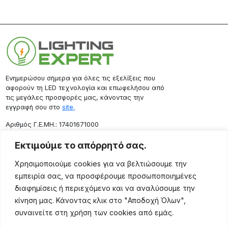
Ενημερώσου σήμερα για όλες τις εξελίξεις που
αφορούν τη LED τεχνολογία και επωφελήσου από
τις μεγάλες προσφορές μας, κάνοντας την
εγγραφή σου στο
site.
Aριθμός Γ.Ε.ΜΗ.: 17401671000
Επικοινωνία
Εκτιμούμε το απόρρητό σας.
Ρόδου 133, Αθήνα 10443
Χρησιμοποιούμε cookies για να βελτιώσουμε την
(+30) 211 725 5427
εμπειρία σας, να προσφέρουμε προσωποποιημένες
sales@lightingexpert.gr
διαφημίσεις ή περιεχόμενο και να αναλύσουμε την
κίνηση μας. Κάνοντας κλικ στο "Αποδοχή Όλων",
συναινείτε στη χρήση των cookies από εμάς.
Χρήσιμες Σελίδες