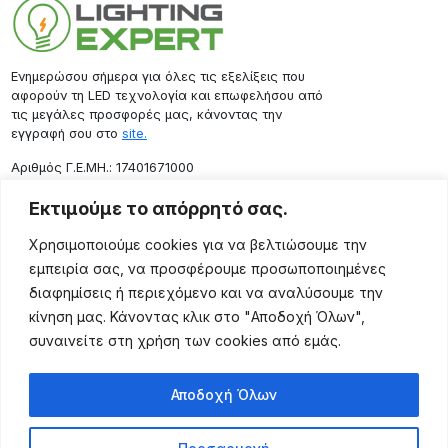
Ενημερώσου σήμερα για όλες τις εξελίξεις που
αφορούν τη LED τεχνολογία και επωφελήσου από
τις μεγάλες προσφορές μας, κάνοντας την
εγγραφή σου στο
site.
Aριθμός Γ.Ε.ΜΗ.: 17401671000
Επικοινωνία
Εκτιμούμε το απόρρητό σας.
Ρόδου 133, Αθήνα 10443
Χρησιμοποιούμε cookies για να βελτιώσουμε την
(+30) 211 725 5427
εμπειρία σας, να προσφέρουμε προσωποποιημένες
sales@lightingexpert.gr
διαφημίσεις ή περιεχόμενο και να αναλύσουμε την
κίνηση μας. Κάνοντας κλικ στο "Αποδοχή Όλων",
συναινείτε στη χρήση των cookies από εμάς.
Χρήσιμες Σελίδες
Αποδοχή Όλων
Ο Λογαριασμός μου
Προϊόντα