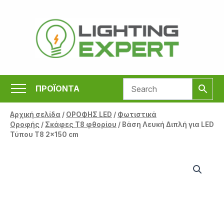
Μετάβαση
στο
περιεχόμενο
ΠΡΟΪΟΝΤΑ
Αρχική σελίδα
/
ΟΡΟΦΗΣ LED
/
Φωτιστικά
Οροφής
/
Σκάφες Τ8 φθορίου
/ Βάση Λευκή Διπλή για LED
Τύπου T8 2×150 cm