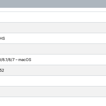
oHS
0/8.1/8/7 – macOS
52