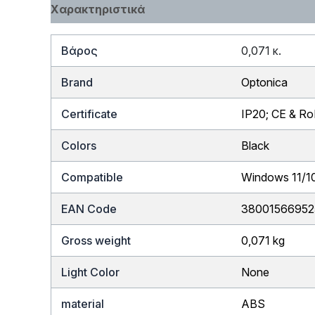
Χαρακτηριστικά
Βάρος
0,071 κ.
Brand
Optonica
Certificate
IP20; CE & R
Colors
Black
Compatible
Windows 11/1
EAN Code
38001566952
Gross weight
0,071 kg
Light Color
None
material
ABS