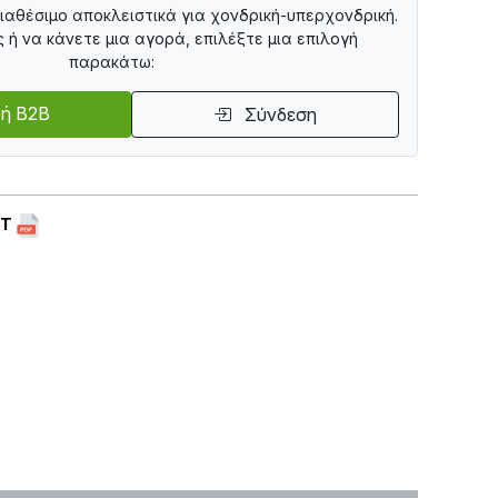
διαθέσιμο αποκλειστικά για χονδρική-υπερχονδρική.
ς ή να κάνετε μια αγορά, επιλέξτε μια επιλογή
παρακάτω:
ή B2B
Σύνδεση
ET