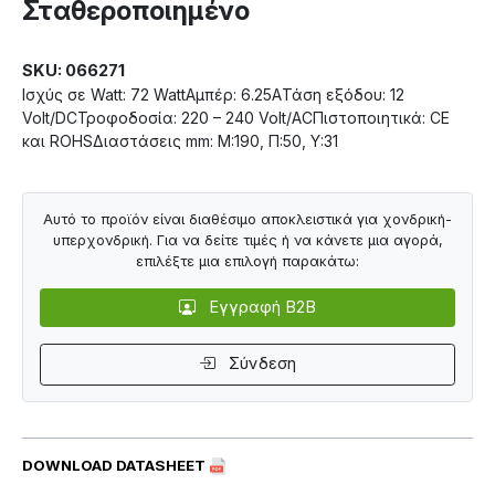
Σταθεροποιημένο
SKU: 066271
Ισχύς σε Watt: 72 WattΑμπέρ: 6.25AΤάση εξόδου: 12
Volt/DCΤροφοδοσία: 220 – 240 Volt/ACΠιστοποιητικά: CE
και ROHSΔιαστάσεις mm: M:190, Π:50, Υ:31
Αυτό το προϊόν είναι διαθέσιμο αποκλειστικά για χονδρική-
υπερχονδρική. Για να δείτε τιμές ή να κάνετε μια αγορά,
επιλέξτε μια επιλογή παρακάτω:
Εγγραφή B2B
Σύνδεση
DOWNLOAD DATASHEET