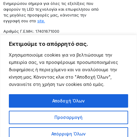
Ενημερώσου σήμερα για όλες τις εξελίξεις που
αφορούν τη LED τεχνολογία και επωφελήσου από
τις μεγάλες προσφορές μας, κάνοντας την
εγγραφή σου στο
site.
Aριθμός Γ.Ε.ΜΗ.: 17401671000
Επικοινωνία
Εκτιμούμε το απόρρητό σας.
Ρόδου 133, Αθήνα 10443
Χρησιμοποιούμε cookies για να βελτιώσουμε την
(+30) 211 725 5427
εμπειρία σας, να προσφέρουμε προσωποποιημένες
sales@lightingexpert.gr
διαφημίσεις ή περιεχόμενο και να αναλύσουμε την
κίνηση μας. Κάνοντας κλικ στο "Αποδοχή Όλων",
συναινείτε στη χρήση των cookies από εμάς.
Χρήσιμες Σελίδες
Αποδοχή Όλων
Ο Λογαριασμός μου
Προϊόντα
Προσαρμογή
Όροι Χρήσης
Τρόποι Αποστολής
Απόρριψη Όλων
Τρόποι Πληρωμής