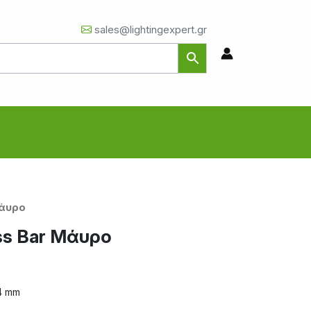
sales@lightingexpert.gr
Μάυρο
ss Bar Μάυρο
4 mm