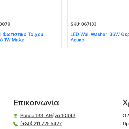
60879
SKU: 067133
i Φωτιστικό Τοίχου
LED Wall Washer 36W Θε
ό 1W Μπλέ
Λευκό
Επικοινωνία
Χ
Ρόδου 133, Αθήνα 10443
Ο 
(+30) 211 725 5427
Πρ