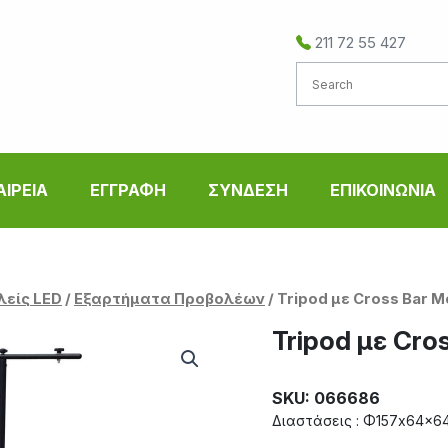
211 72 55 427
ΑΙΡΕΙΑ
ΕΓΓΡΑΦΗ
ΣΥΝΔΕΣΗ
ΕΠΙΚΟΙΝΩΝΙΑ
λείς LED
/
Εξαρτήματα Προβολέων
/ Tripod με Cross Bar 
Tripod με Cro
SKU: 066686
Διαστάσεις : Φ157x64x6