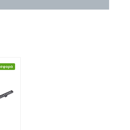
οσφορά