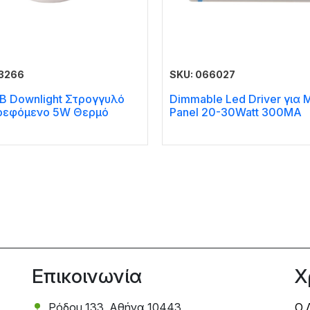
63266
SKU: 066027
B Downlight Στρογγυλό
Dimmable Led Driver για M
ρεφόμενο 5W Θερμό
Panel 20-30Watt 300MA
Επικοινωνία
Χ
Ρόδου 133, Αθήνα 10443
Ο 