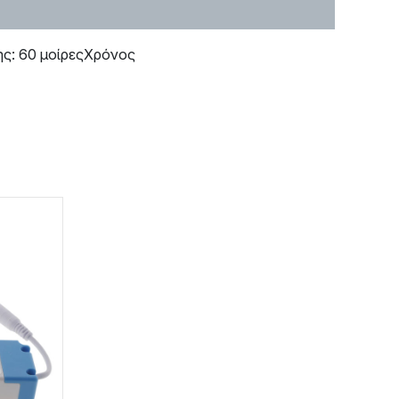
ς: 60 μοίρεςΧρόνος