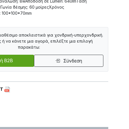
ανάλωση: 8wΑπόδοση σε Lumen: 640lmΤάση
CΓωνία δέσμης: 60 μοίρεςΧρόνος
ς: 100*100*70mm
διαθέσιμο αποκλειστικά για χονδρική-υπερχονδρική.
ς ή να κάνετε μια αγορά, επιλέξτε μια επιλογή
παρακάτω:
ή B2B
Σύνδεση
ET