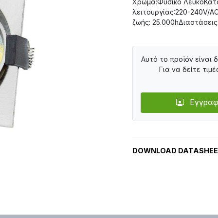
Χρώμα:Φυσικό ΛευκόΚατ
λειτουργίας:220-240V/A
ζωής: 25.000hΔιαστάσει
Αυτό το προϊόν είναι 
Για να δείτε τιμέ
Εγγραφ
DOWNLOAD DATASHE