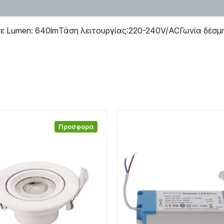
Lumen: 640lmΤάση λειτουργίας:220-240V/ACΓωνία δέσμη
Προσφορά