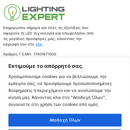
Ενημερώσου σήμερα για όλες τις εξελίξεις που
αφορούν τη LED τεχνολογία και επωφελήσου από
τις μεγάλες προσφορές μας, κάνοντας την
εγγραφή σου στο
site.
Aριθμός Γ.Ε.ΜΗ.: 17401671000
Επικοινωνία
Εκτιμούμε το απόρρητό σας.
Ρόδου 133, Αθήνα 10443
Χρησιμοποιούμε cookies για να βελτιώσουμε την
(+30) 211 725 5427
εμπειρία σας, να προσφέρουμε προσωποποιημένες
sales@lightingexpert.gr
διαφημίσεις ή περιεχόμενο και να αναλύσουμε την
κίνηση μας. Κάνοντας κλικ στο "Αποδοχή Όλων",
συναινείτε στη χρήση των cookies από εμάς.
Χρήσιμες Σελίδες
Αποδοχή Όλων
Ο Λογαριασμός μου