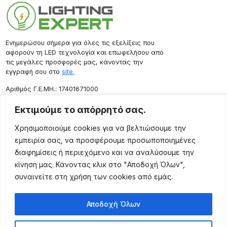
Ενημερώσου σήμερα για όλες τις εξελίξεις που
αφορούν τη LED τεχνολογία και επωφελήσου από
τις μεγάλες προσφορές μας, κάνοντας την
εγγραφή σου στο
site.
Aριθμός Γ.Ε.ΜΗ.: 17401671000
Επικοινωνία
Εκτιμούμε το απόρρητό σας.
Ρόδου 133, Αθήνα 10443
Χρησιμοποιούμε cookies για να βελτιώσουμε την
(+30) 211 725 5427
εμπειρία σας, να προσφέρουμε προσωποποιημένες
sales@lightingexpert.gr
διαφημίσεις ή περιεχόμενο και να αναλύσουμε την
κίνηση μας. Κάνοντας κλικ στο "Αποδοχή Όλων",
συναινείτε στη χρήση των cookies από εμάς.
Χρήσιμες Σελίδες
Αποδοχή Όλων
Ο Λογαριασμός μου
Προϊόντα