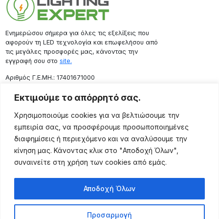
Ενημερώσου σήμερα για όλες τις εξελίξεις που
αφορούν τη LED τεχνολογία και επωφελήσου από
τις μεγάλες προσφορές μας, κάνοντας την
εγγραφή σου στο
site.
Aριθμός Γ.Ε.ΜΗ.: 17401671000
Επικοινωνία
Εκτιμούμε το απόρρητό σας.
Ρόδου 133, Αθήνα 10443
Χρησιμοποιούμε cookies για να βελτιώσουμε την
(+30) 211 725 5427
εμπειρία σας, να προσφέρουμε προσωποποιημένες
sales@lightingexpert.gr
διαφημίσεις ή περιεχόμενο και να αναλύσουμε την
κίνηση μας. Κάνοντας κλικ στο "Αποδοχή Όλων",
συναινείτε στη χρήση των cookies από εμάς.
Χρήσιμες Σελίδες
Αποδοχή Όλων
Ο Λογαριασμός μου
Προϊόντα
Προσαρμογή