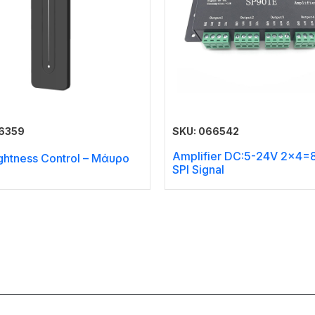
66359
SKU: 066542
Amplifier DC:5-24V 2×4=
ghtness Control – Μάυρο
SPI Signal