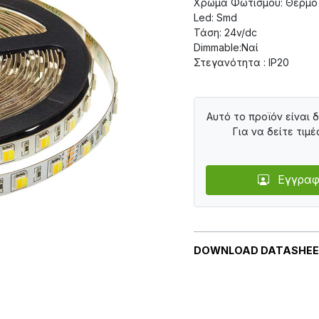
Χρώμα Φωτισμού: Θερμό
Led: Smd
Τάση: 24v/dc
Dimmable:Ναί
Στεγανότητα : IP20
Αυτό το προϊόν είναι 
Για να δείτε τιμέ
Εγγραφ
DOWNLOAD DATASHE