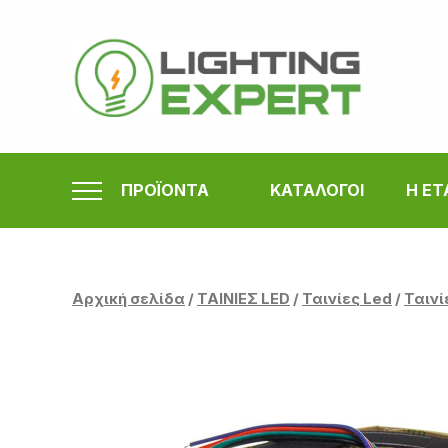
Μετάβαση
στο
περιεχόμενο
ΠΡΟΪΟΝΤΑ
ΚΑΤΑΛΟΓΟΙ
Η ΕΤ
Αρχική σελίδα
/
ΤΑΙΝΙΕΣ LED
/
Ταινίες Led
/
Ταινί