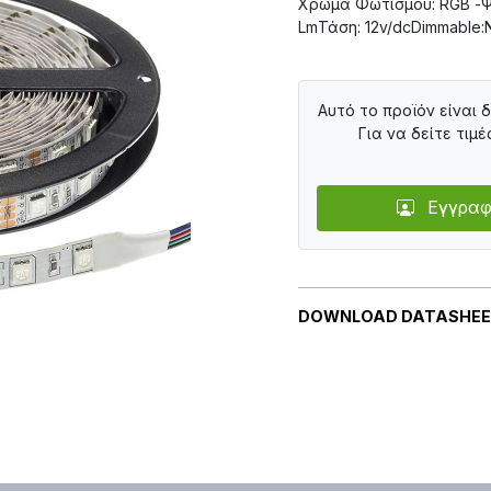
Χρώμα Φωτισμού: RGB -Ψ
LmΤάση: 12v/dcDimmable:
Αυτό το προϊόν είναι 
Για να δείτε τιμέ
Εγγραφ
DOWNLOAD DATASHE