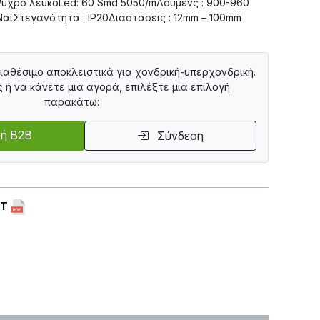
υχρό λευκόLed: 60 Smd 5050/mΛούμενς : 900-960
ΝαίΣτεγανότητα : IP20Διαστάσεις : 12mm – 100mm
διαθέσιμο αποκλειστικά για χονδρική-υπερχονδρική.
ς ή να κάνετε μια αγορά, επιλέξτε μια επιλογή
παρακάτω:
ή B2B
Σύνδεση
ET