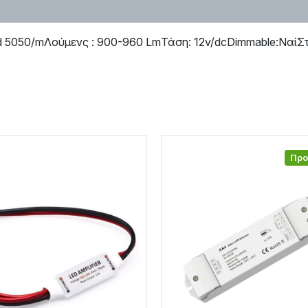
5050/mΛούμενς : 900-960 LmΤάση: 12v/dcDimmable:ΝαίΣτ
Πρ