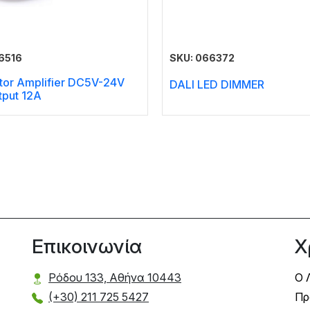
6516
SKU: 066372
or Amplifier DC5V-24V
DALI LED DIMMER
put 12A
Επικοινωνία
Χ
Ρόδου 133, Αθήνα 10443
Ο 
(+30) 211 725 5427
Πρ