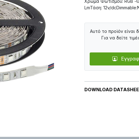
Χρώμα Φωτισμού: RGB -Θ
LmΤάση: 12v/dcDimmable:
Αυτό το προϊόν είναι 
Για να δείτε τιμέ
Εγγραφ
DOWNLOAD DATASHE