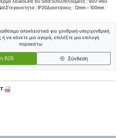
ερμό λευκόLed: 60 Smd 5050/mΛούμενς : 900-960
ΝαίΣτεγανότητα : IP20Διαστάσεις : 12mm – 100mm
διαθέσιμο αποκλειστικά για χονδρική-υπερχονδρική.
ς ή να κάνετε μια αγορά, επιλέξτε μια επιλογή
παρακάτω:
ή B2B
Σύνδεση
ET