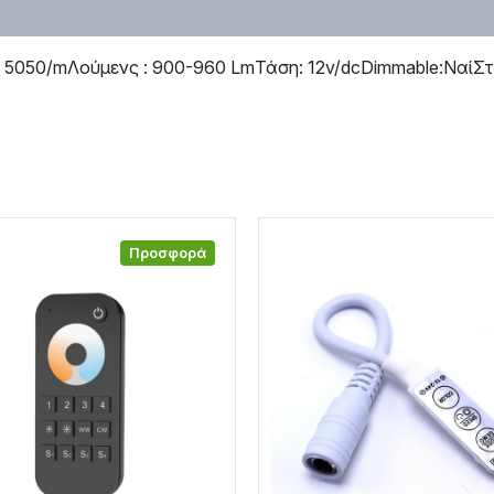
5050/mΛούμενς : 900-960 LmΤάση: 12v/dcDimmable:ΝαίΣτ
Προσφορά