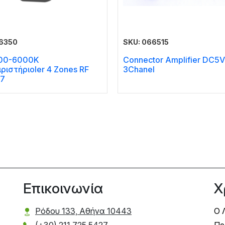
66350
SKU: 066515
00-6000K
Connector Amplifier DC5
ριστήριοler 4 Zones RF
3Chanel
T7
Επικοινωνία
Χ
Ρόδου 133, Αθήνα 10443
Ο 