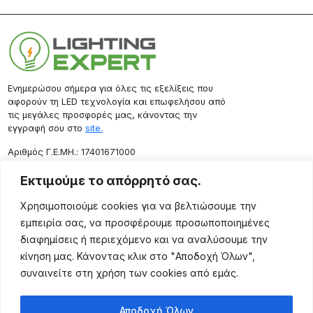
Ενημερώσου σήμερα για όλες τις εξελίξεις που
αφορούν τη LED τεχνολογία και επωφελήσου από
τις μεγάλες προσφορές μας, κάνοντας την
εγγραφή σου στο
site.
Aριθμός Γ.Ε.ΜΗ.: 17401671000
Επικοινωνία
Εκτιμούμε το απόρρητό σας.
Ρόδου 133, Αθήνα 10443
Χρησιμοποιούμε cookies για να βελτιώσουμε την
(+30) 211 725 5427
εμπειρία σας, να προσφέρουμε προσωποποιημένες
sales@lightingexpert.gr
διαφημίσεις ή περιεχόμενο και να αναλύσουμε την
κίνηση μας. Κάνοντας κλικ στο "Αποδοχή Όλων",
συναινείτε στη χρήση των cookies από εμάς.
Χρήσιμες Σελίδες
Αποδοχή Όλων