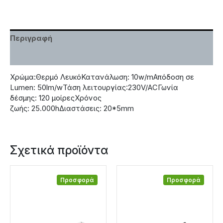
Περιγραφή
Χαρακτηριστικά
Χρώμα:Θερμό ΛευκόΚατανάλωση: 10w/mΑπόδοση σε
Lumen: 50lm/wΤάση λειτουργίας:230V/ACΓωνία
δέσμης: 120 μοίρεςΧρόνος
ζωής: 25.000hΔιαστάσεις: 20*5mm
Σχετικά προϊόντα
Προσφορά
Προσφορά