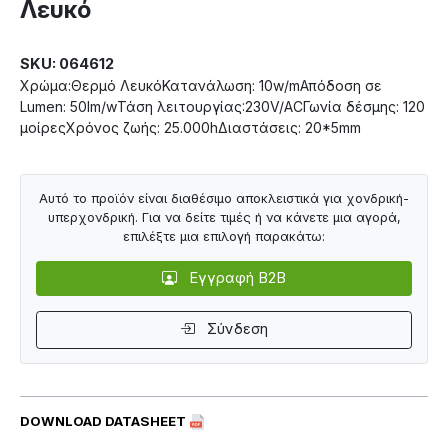
Λευκό
SKU: 064612
Χρώμα:Θερμό ΛευκόΚατανάλωση: 10w/mΑπόδοση σε
Lumen: 50lm/wΤάση λειτουργίας:230V/ACΓωνία δέσμης: 120
μοίρεςΧρόνος ζωής: 25.000hΔιαστάσεις: 20*5mm
Αυτό το προϊόν είναι διαθέσιμο αποκλειστικά για χονδρική-
υπερχονδρική. Για να δείτε τιμές ή να κάνετε μια αγορά,
επιλέξτε μια επιλογή παρακάτω:
Εγγραφή B2B
Σύνδεση
DOWNLOAD DATASHEET