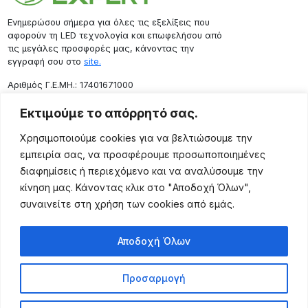
Ενημερώσου σήμερα για όλες τις εξελίξεις που
αφορούν τη LED τεχνολογία και επωφελήσου από
τις μεγάλες προσφορές μας, κάνοντας την
εγγραφή σου στο
site.
Aριθμός Γ.Ε.ΜΗ.: 17401671000
Επικοινωνία
Εκτιμούμε το απόρρητό σας.
Ρόδου 133, Αθήνα 10443
Χρησιμοποιούμε cookies για να βελτιώσουμε την
(+30) 211 725 5427
εμπειρία σας, να προσφέρουμε προσωποποιημένες
sales@lightingexpert.gr
διαφημίσεις ή περιεχόμενο και να αναλύσουμε την
κίνηση μας. Κάνοντας κλικ στο "Αποδοχή Όλων",
συναινείτε στη χρήση των cookies από εμάς.
Χρήσιμες Σελίδες
Αποδοχή Όλων
Ο Λογαριασμός μου
Προϊόντα
Προσαρμογή
Όροι Χρήσης
Τρόποι Αποστολής