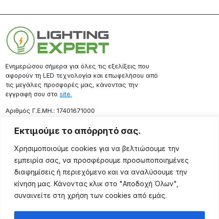
Ενημερώσου σήμερα για όλες τις εξελίξεις που
αφορούν τη LED τεχνολογία και επωφελήσου από
τις μεγάλες προσφορές μας, κάνοντας την
εγγραφή σου στο
site.
Aριθμός Γ.Ε.ΜΗ.: 17401671000
Επικοινωνία
Εκτιμούμε το απόρρητό σας.
Ρόδου 133, Αθήνα 10443
Χρησιμοποιούμε cookies για να βελτιώσουμε την
(+30) 211 725 5427
εμπειρία σας, να προσφέρουμε προσωποποιημένες
sales@lightingexpert.gr
διαφημίσεις ή περιεχόμενο και να αναλύσουμε την
κίνηση μας. Κάνοντας κλικ στο "Αποδοχή Όλων",
συναινείτε στη χρήση των cookies από εμάς.
Χρήσιμες Σελίδες