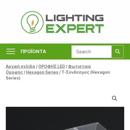
Μετάβαση
στο
περιεχόμενο
ΠΡΟΪΟΝΤΑ
Αρχική σελίδα
/
ΟΡΟΦΗΣ LED
/
Φωτιστικά
Οροφής
/
Hexagon Series
/ T-Σύνδεσμος (Hexagon
Series)