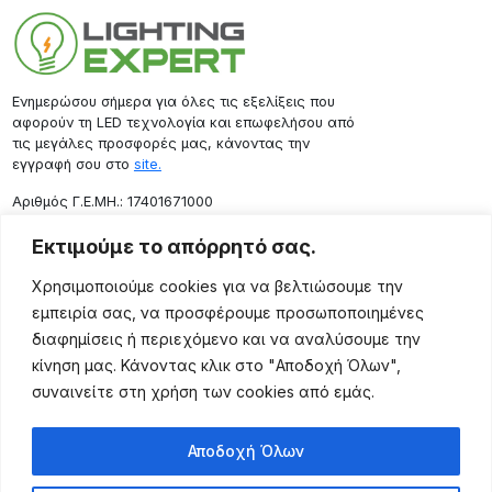
Ενημερώσου σήμερα για όλες τις εξελίξεις που
αφορούν τη LED τεχνολογία και επωφελήσου από
τις μεγάλες προσφορές μας, κάνοντας την
εγγραφή σου στο
site.
Aριθμός Γ.Ε.ΜΗ.: 17401671000
Επικοινωνία
Εκτιμούμε το απόρρητό σας.
Ρόδου 133, Αθήνα 10443
Χρησιμοποιούμε cookies για να βελτιώσουμε την
(+30) 211 725 5427
εμπειρία σας, να προσφέρουμε προσωποποιημένες
sales@lightingexpert.gr
διαφημίσεις ή περιεχόμενο και να αναλύσουμε την
κίνηση μας. Κάνοντας κλικ στο "Αποδοχή Όλων",
συναινείτε στη χρήση των cookies από εμάς.
Χρήσιμες Σελίδες
Αποδοχή Όλων
Ο Λογαριασμός μου