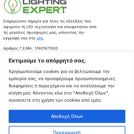
Ενημερώσου σήμερα για όλες τις εξελίξεις που
αφορούν τη LED τεχνολογία και επωφελήσου από
τις μεγάλες προσφορές μας, κάνοντας την
εγγραφή σου στο
site.
Aριθμός Γ.Ε.ΜΗ.: 17401671000
Επικοινωνία
Εκτιμούμε το απόρρητό σας.
Ρόδου 133, Αθήνα 10443
Χρησιμοποιούμε cookies για να βελτιώσουμε την
(+30) 211 725 5427
εμπειρία σας, να προσφέρουμε προσωποποιημένες
sales@lightingexpert.gr
διαφημίσεις ή περιεχόμενο και να αναλύσουμε την
κίνηση μας. Κάνοντας κλικ στο "Αποδοχή Όλων",
συναινείτε στη χρήση των cookies από εμάς.
Χρήσιμες Σελίδες
Αποδοχή Όλων
Ο Λογαριασμός μου
Προϊόντα
Προσαρμογή