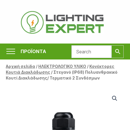
Μετάβαση
στο
περιεχόμενο
ΠΡΟΪΟΝΤΑ
Αρχική σελίδα
/
ΗΛΕΚΤΡΟΛΟΓΙΚΟ ΥΛΙΚΟ
/
Κονέκτορες
Κουτιά Διακλάδωσης
/ Στεγανό (IP68) Πολυανθρακικό
Κουτί Διακλάδωσης/ Τερματικό 2 Συνδέσμων