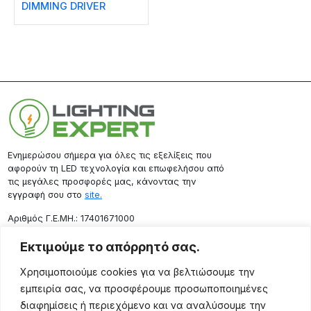
DIMMING DRIVER
Ενημερώσου σήμερα για όλες τις εξελίξεις που
αφορούν τη LED τεχνολογία και επωφελήσου από
τις μεγάλες προσφορές μας, κάνοντας την
εγγραφή σου στο
site.
Aριθμός Γ.Ε.ΜΗ.: 17401671000
Επικοινωνία
Εκτιμούμε το απόρρητό σας.
Ρόδου 133, Αθήνα 10443
Χρησιμοποιούμε cookies για να βελτιώσουμε την
(+30) 211 725 5427
εμπειρία σας, να προσφέρουμε προσωποποιημένες
sales@lightingexpert.gr
διαφημίσεις ή περιεχόμενο και να αναλύσουμε την