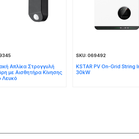
69345
SKU: 069492
ιακή Απλίκα Στρογγυλή
KSTAR PV On-Grid String I
ρη με Αισθητήρα Κίνησης
30kW
ό Λευκό