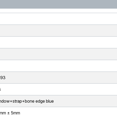
293
8
ndow+strap+bone edge blue
0mm ± 5mm