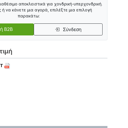
διαθέσιμο αποκλειστικά για χονδρική-υπερχονδρική.
ς ή να κάνετε μια αγορά, επιλέξτε μια επιλογή
παρακάτω:
ή B2B
Σύνδεση
τιμή
ET