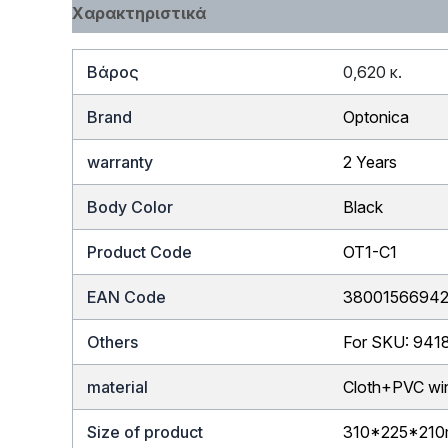
Χαρακτηριστικά
Βάρος
0,620 κ.
Brand
Optonica
warranty
2 Years
Body Color
Black
Product Code
OT1-C1
EAN Code
3800156694
Others
For SKU: 941
material
Cloth+PVC wi
Size of product
310*225*21