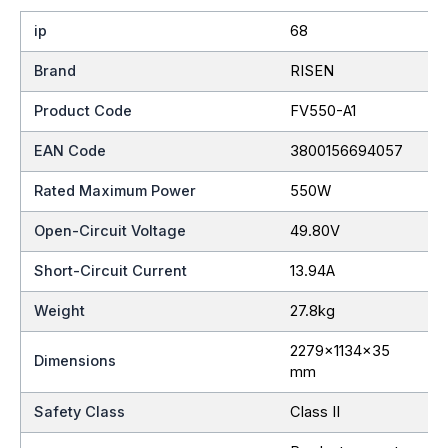
ip
68
Brand
RISEN
Product Code
FV550-A1
EAN Code
3800156694057
Rated Maximum Power
550W
Open-Circuit Voltage
49.80V
Short-Circuit Current
13.94A
Weight
27.8kg
2279x1134x35
Dimensions
mm
Safety Class
Class II