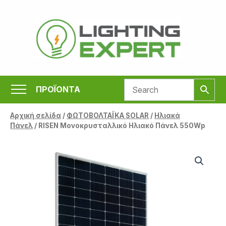
Μετάβαση
στο
περιεχόμενο
ΠΡΟΪΟΝΤΑ
Αρχική σελίδα
/
ΦΩΤΟΒΟΛΤΑΪΚΑ SOLAR
/
Ηλιακά
Πάνελ
/ RISEN Μονοκρυσταλλικό Ηλιακό Πάνελ 550Wp