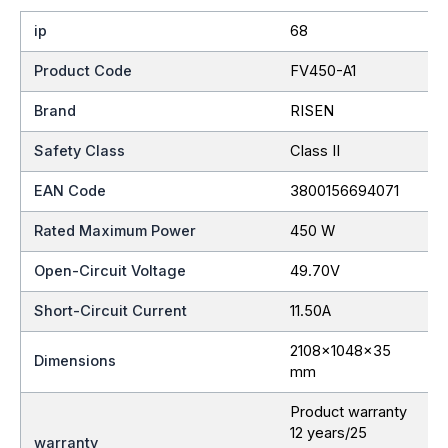
ip
68
Product Code
FV450-A1
Brand
RISEN
Safety Class
Class II
EAN Code
3800156694071
Rated Maximum Power
450 W
Open-Circuit Voltage
49.70V
Short-Circuit Current
11.50A
2108x1048x35
Dimensions
mm
Product warranty
12 years/25
warranty