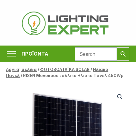
Μετάβαση
στο
περιεχόμενο
ΠΡΟΪΟΝΤΑ
Αρχική σελίδα
/
ΦΩΤΟΒΟΛΤΑΪΚΑ SOLAR
/
Ηλιακά
Πάνελ
/ RISEN Μονοκρυσταλλικό Ηλιακό Πάνελ 450Wp