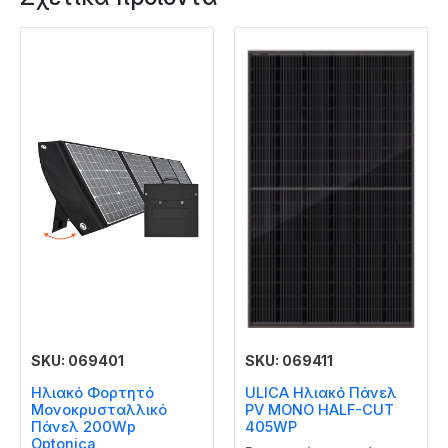
SKU: 069401
SKU: 069411
Ηλιακό Φορτητό
ULICA Ηλιακό Πάνελ
Μονοκρυσταλλικό
PV MONO HALF-CUT
Πάνελ 200Wp
405WP
Optonica