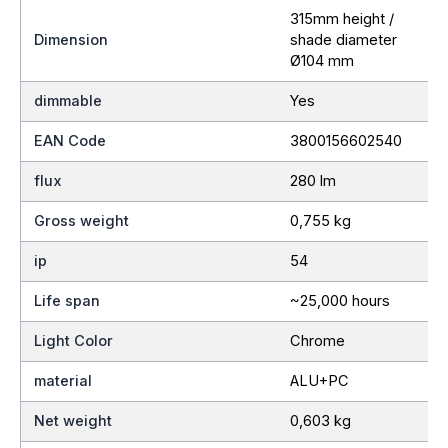
315mm height /
Dimension
shade diameter
Ø104 mm
dimmable
Yes
EAN Code
3800156602540
flux
280 lm
Gross weight
0,755 kg
ip
54
Life span
~25,000 hours
Light Color
Chrome
material
ALU+PC
Net weight
0,603 kg