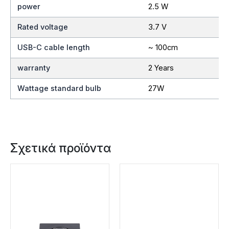
power
2.5 W
Rated voltage
3.7 V
USB-C cable length
~ 100cm
warranty
2 Years
Wattage standard bulb
27W
Σχετικά προϊόντα