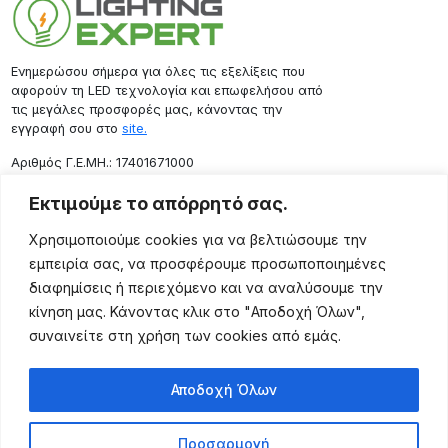
Ενημερώσου σήμερα για όλες τις εξελίξεις που
αφορούν τη LED τεχνολογία και επωφελήσου από
τις μεγάλες προσφορές μας, κάνοντας την
εγγραφή σου στο
site.
Aριθμός Γ.Ε.ΜΗ.: 17401671000
Επικοινωνία
Εκτιμούμε το απόρρητό σας.
Ρόδου 133, Αθήνα 10443
Χρησιμοποιούμε cookies για να βελτιώσουμε την
(+30) 211 725 5427
εμπειρία σας, να προσφέρουμε προσωποποιημένες
sales@lightingexpert.gr
διαφημίσεις ή περιεχόμενο και να αναλύσουμε την
κίνηση μας. Κάνοντας κλικ στο "Αποδοχή Όλων",
συναινείτε στη χρήση των cookies από εμάς.
Χρήσιμες Σελίδες
Αποδοχή Όλων
Ο Λογαριασμός μου
Προϊόντα
Προσαρμογή