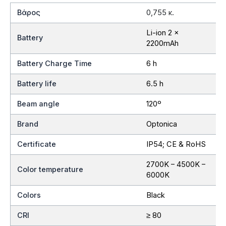
Βάρος
0,755 κ.
Li-ion 2 x
Battery
2200mAh
Battery Charge Time
6 h
Battery life
6.5 h
Beam angle
120º
Brand
Optonica
Certificate
IP54; CE & RoHS
2700K – 4500K –
Color temperature
6000K
Colors
Black
CRI
≥ 80