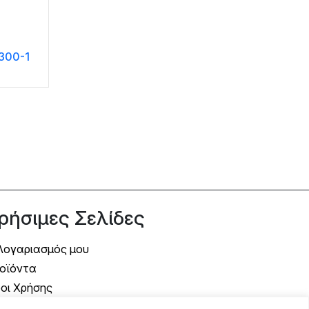
S300-1
ρήσιμες Σελίδες
Λογαριασμός μου
οϊόντα
οι Χρήσης
όποι Αποστολής