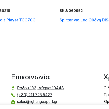
66218
SKU: 060952
edia Player TCC70G
Splitter για Led Οθόνη DI
Επικοινωνία
Χ
Ρόδου 133, Αθήνα 10443
Ο 
(+30) 211 725 5427
Πρ
sales@lightingexpert.gr
Όρ
Τρ