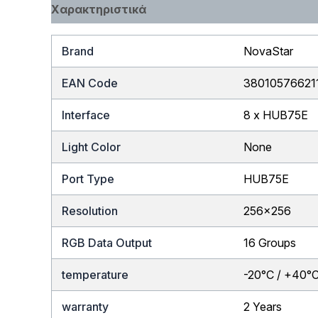
Χαρακτηριστικά
Brand
NovaStar
EAN Code
38010576621
Interface
8 x HUB75E
Light Color
None
Port Type
HUB75E
Resolution
256×256
RGB Data Output
16 Groups
temperature
-20°C / +40°
warranty
2 Years