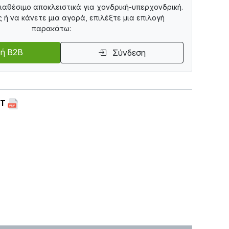
διαθέσιμο αποκλειστικά για χονδρική-υπερχονδρική.
ς ή να κάνετε μια αγορά, επιλέξτε μια επιλογή
παρακάτω:
ή B2B
Σύνδεση
ET