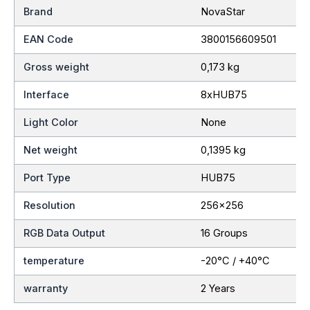
Brand
NovaStar
EAN Code
3800156609501
Gross weight
0,173 kg
Interface
8xHUB75
Light Color
None
Net weight
0,1395 kg
Port Type
HUB75
Resolution
256×256
RGB Data Output
16 Groups
temperature
-20°C / +40°C
warranty
2 Years