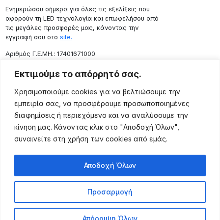
Ενημερώσου σήμερα για όλες τις εξελίξεις που
αφορούν τη LED τεχνολογία και επωφελήσου από
τις μεγάλες προσφορές μας, κάνοντας την
εγγραφή σου στο
site.
Aριθμός Γ.Ε.ΜΗ.: 17401671000
Επικοινωνία
Εκτιμούμε το απόρρητό σας.
Ρόδου 133, Αθήνα 10443
Χρησιμοποιούμε cookies για να βελτιώσουμε την
(+30) 211 725 5427
εμπειρία σας, να προσφέρουμε προσωποποιημένες
sales@lightingexpert.gr
διαφημίσεις ή περιεχόμενο και να αναλύσουμε την
κίνηση μας. Κάνοντας κλικ στο "Αποδοχή Όλων",
συναινείτε στη χρήση των cookies από εμάς.
Χρήσιμες Σελίδες
Αποδοχή Όλων
Ο Λογαριασμός μου
Προϊόντα
Προσαρμογή
Όροι Χρήσης
Τρόποι Αποστολής
Απόρριψη Όλων