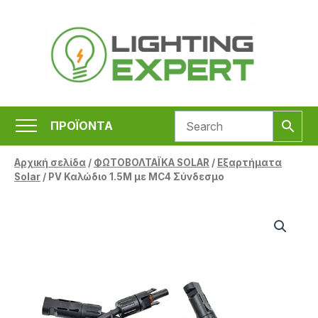
Μετάβαση
στο
περιεχόμενο
ΠΡΟΪΟΝΤΑ
Αρχική σελίδα
/
ΦΩΤΟΒΟΛΤΑΪΚΑ SOLAR
/
Εξαρτήματα
Solar
/ PV Καλώδιο 1.5M με MC4 Σύνδεσμο