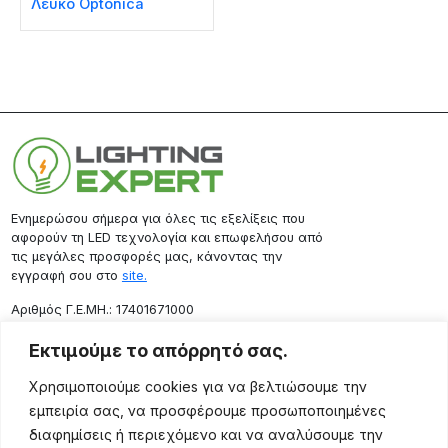
Λευκό Optonica
Ενημερώσου σήμερα για όλες τις εξελίξεις που
αφορούν τη LED τεχνολογία και επωφελήσου από
τις μεγάλες προσφορές μας, κάνοντας την
εγγραφή σου στο
site.
Aριθμός Γ.Ε.ΜΗ.: 17401671000
Επικοινωνία
Εκτιμούμε το απόρρητό σας.
Ρόδου 133, Αθήνα 10443
Χρησιμοποιούμε cookies για να βελτιώσουμε την
(+30) 211 725 5427
εμπειρία σας, να προσφέρουμε προσωποποιημένες
sales@lightingexpert.gr
διαφημίσεις ή περιεχόμενο και να αναλύσουμε την