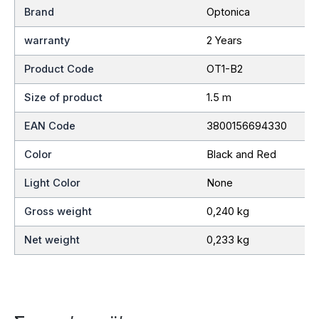
Brand
Optonica
warranty
2 Years
Product Code
OT1-B2
Size of product
1.5 m
EAN Code
3800156694330
Color
Black and Red
Light Color
None
Gross weight
0,240 kg
Net weight
0,233 kg