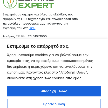
Ενημερώσου σήμερα για όλες τις εξελίξεις που
αφορούν τη LED τεχνολογία και επωφελήσου από
τις μεγάλες προσφορές μας, κάνοντας την
εγγραφή σου στο
site.
Aριθμός Γ.Ε.ΜΗ.: 17401671000
Επικοινωνία
Εκτιμούμε το απόρρητό σας.
Ρόδου 133, Αθήνα 10443
Χρησιμοποιούμε cookies για να βελτιώσουμε την
(+30) 211 725 5427
εμπειρία σας, να προσφέρουμε προσωποποιημένες
sales@lightingexpert.gr
διαφημίσεις ή περιεχόμενο και να αναλύσουμε την
κίνηση μας. Κάνοντας κλικ στο "Αποδοχή Όλων",
συναινείτε στη χρήση των cookies από εμάς.
Χρήσιμες Σελίδες
Αποδοχή Όλων
Ο Λογαριασμός μου
Προϊόντα
Προσαρμογή
Όροι Χρήσης