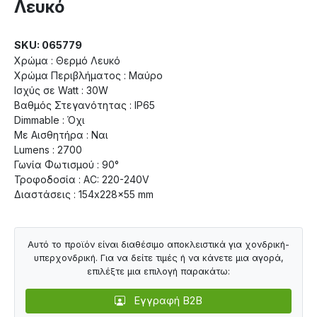
Λευκό
SKU: 065779
Χρώμα : Θερμό Λευκό
Χρώμα Περιβλήματος : Μαύρο
Ισχύς σε Watt : 30W
Βαθμός Στεγανότητας : IP65
Dimmable : Όχι
Με Αισθητήρα : Ναι
Lumens : 2700
Γωνία Φωτισμού : 90°
Τροφοδοσία : AC: 220-240V
Διαστάσεις : 154x228x55 mm
Αυτό το προϊόν είναι διαθέσιμο αποκλειστικά για χονδρική-
υπερχονδρική. Για να δείτε τιμές ή να κάνετε μια αγορά,
επιλέξτε μια επιλογή παρακάτω:
Εγγραφή B2B