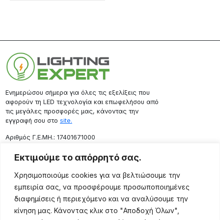
Ενημερώσου σήμερα για όλες τις εξελίξεις που
αφορούν τη LED τεχνολογία και επωφελήσου από
τις μεγάλες προσφορές μας, κάνοντας την
εγγραφή σου στο
site.
Aριθμός Γ.Ε.ΜΗ.: 17401671000
Επικοινωνία
Εκτιμούμε το απόρρητό σας.
Ρόδου 133, Αθήνα 10443
Χρησιμοποιούμε cookies για να βελτιώσουμε την
(+30) 211 725 5427
εμπειρία σας, να προσφέρουμε προσωποποιημένες
sales@lightingexpert.gr
διαφημίσεις ή περιεχόμενο και να αναλύσουμε την
κίνηση μας. Κάνοντας κλικ στο "Αποδοχή Όλων",