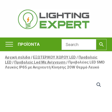
Μετάβαση
στο
περιεχόμενο
ΠΡΟΪΟΝΤΑ
Αρχική σελίδα
/
ΕΞΩΤΕΡΙΚΟΥ ΧΩΡΟΥ LED
/
Προβολείς
LED
/
Προβολείς Led Με Ανίχνευση
/ Προβολέας LED SMD
Λευκός IP65 με Ανιχνευτή Κίνησης 20W Θερμό Λευκό