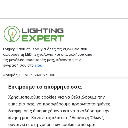
Ενημερώσου σήμερα για όλες τις εξελίξεις που
αφορούν τη LED τεχνολογία και επωφελήσου από
τις μεγάλες προσφορές μας, κάνοντας την
εγγραφή σου στο
site.
Aριθμός Γ.Ε.ΜΗ.: 17401671000
Επικοινωνία
Εκτιμούμε το απόρρητό σας.
Ρόδου 133, Αθήνα 10443
Χρησιμοποιούμε cookies για να βελτιώσουμε την
(+30) 211 725 5427
εμπειρία σας, να προσφέρουμε προσωποποιημένες
sales@lightingexpert.gr
διαφημίσεις ή περιεχόμενο και να αναλύσουμε την
κίνηση μας. Κάνοντας κλικ στο "Αποδοχή Όλων",
συναινείτε στη χρήση των cookies από εμάς.