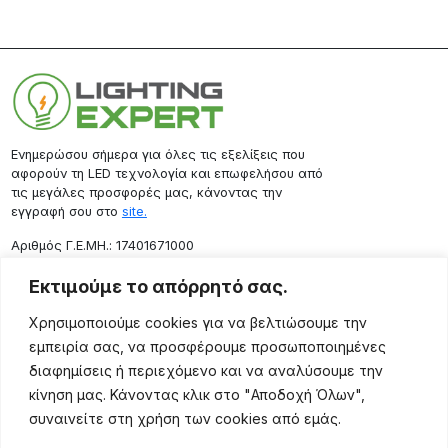
Ενημερώσου σήμερα για όλες τις εξελίξεις που
αφορούν τη LED τεχνολογία και επωφελήσου από
τις μεγάλες προσφορές μας, κάνοντας την
εγγραφή σου στο
site.
Aριθμός Γ.Ε.ΜΗ.: 17401671000
Επικοινωνία
Εκτιμούμε το απόρρητό σας.
Ρόδου 133, Αθήνα 10443
Χρησιμοποιούμε cookies για να βελτιώσουμε την
(+30) 211 725 5427
εμπειρία σας, να προσφέρουμε προσωποποιημένες
sales@lightingexpert.gr
διαφημίσεις ή περιεχόμενο και να αναλύσουμε την
κίνηση μας. Κάνοντας κλικ στο "Αποδοχή Όλων",
συναινείτε στη χρήση των cookies από εμάς.
Χρήσιμες Σελίδες