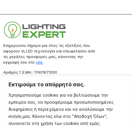
Ενημερώσου σήμερα για όλες τις εξελίξεις που
αφορούν τη LED τεχνολογία και επωφελήσου από
τις μεγάλες προσφορές μας, κάνοντας την
εγγραφή σου στο
site.
Aριθμός Γ.Ε.ΜΗ.: 17401671000
Επικοινωνία
Εκτιμούμε το απόρρητό σας.
Ρόδου 133, Αθήνα 10443
Χρησιμοποιούμε cookies για να βελτιώσουμε την
(+30) 211 725 5427
εμπειρία σας, να προσφέρουμε προσωποποιημένες
sales@lightingexpert.gr
διαφημίσεις ή περιεχόμενο και να αναλύσουμε την
κίνηση μας. Κάνοντας κλικ στο "Αποδοχή Όλων",
συναινείτε στη χρήση των cookies από εμάς.
Χρήσιμες Σελίδες