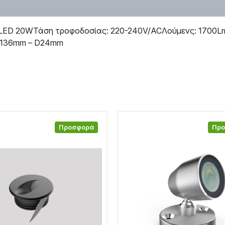
 LED 20WΤάση τροφοδοσίας: 220-240V/ACΛούμενς: 1700Lm 
 H136mm – D24mm
Προσφορά
Πρ