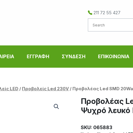
211 72 55 427
ΑΙΡΕΙΑ
ΕΓΓΡΑΦΗ
ΣΥΝΔΕΣΗ
ΕΠΙΚΟΙΝΩΝΙΑ
λείς LED
/
Προβολείς Led 230V
/ Προβολέας Led SMD 20Wa
Προβολέας Le
Ψυχρό λευκό
SKU: 065883