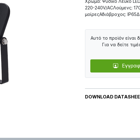
Χρώμα: Ψυσικό Λευκό LE
220-240V/ACΛούμενς: 170
μοίρεςΑδιάβροχος: IP65
Αυτό το προϊόν είναι 
Για να δείτε τιμέ
Εγγραφ
DOWNLOAD DATASHE