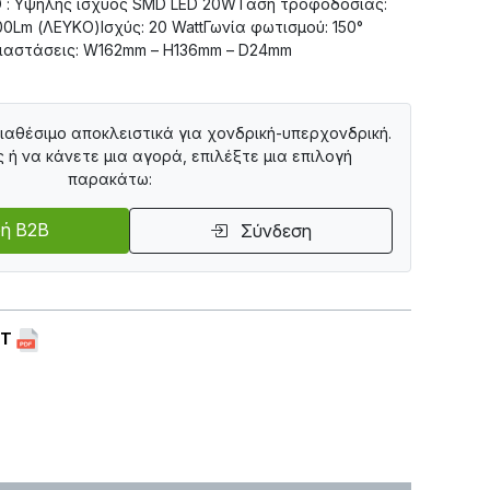
D : Υψηλής ισχύος SMD LED 20WΤάση τροφοδοσίας:
0Lm (ΛΕΥΚΟ)Ισχύς: 20 WattΓωνία φωτισμού: 150°
Διαστάσεις: W162mm – H136mm – D24mm
διαθέσιμο αποκλειστικά για χονδρική-υπερχονδρική.
ς ή να κάνετε μια αγορά, επιλέξτε μια επιλογή
παρακάτω:
ή B2B
Σύνδεση
ET