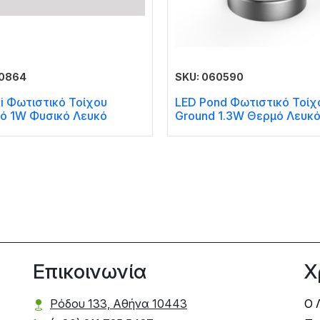
60864
SKU: 060590
i Φωτιστικό Τοίχου
LED Pond Φωτιστικό Τοίχ
ό 1W Φυσικό Λευκό
Ground 1.3W Θερμό Λευκ
Επικοινωνία
Χ
Ρόδου 133, Αθήνα 10443
Ο 