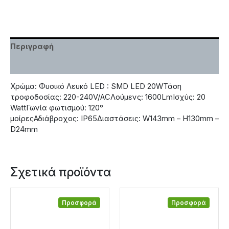
Περιγραφή
Χαρακτηριστικά
Χρώμα: Φυσικό Λευκό LED : SMD LED 20WΤάση
τροφοδοσίας: 220-240V/ACΛούμενς: 1600LmΙσχύς: 20
WattΓωνία φωτισμού: 120°
μοίρεςΑδιάβροχος: IP65Διαστάσεις: W143mm – H130mm –
D24mm
Σχετικά προϊόντα
Προσφορά
Προσφορά