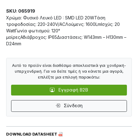
SKU: 065919
Χρώμα: Φυσικό Λευκό LED : SMD LED 20WΤάση
τροφοδοσίας: 220-240V/ACΛούμενς: 1600LmΙσχύς: 20
WattΓωνία φωτισμού: 120°
μοίρεςΑδιάβροχος: IP65Διαστάσεις: W143mm – H130mm –
D24mm
Αυτό το προϊόν είναι διαθέσιμο αποκλειστικά για χονδρική-
υπερχονδρική. Για να δείτε τιμές ή να κάνετε μια αγορά,
επιλέξτε μια επιλογή παρακάτω:
Εγγραφή B2B
Σύνδεση
DOWNLOAD DATASHEET