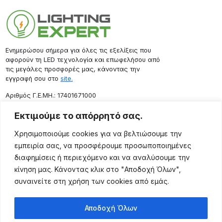
Ενημερώσου σήμερα για όλες τις εξελίξεις που
αφορούν τη LED τεχνολογία και επωφελήσου από
τις μεγάλες προσφορές μας, κάνοντας την
εγγραφή σου στο
site.
Aριθμός Γ.Ε.ΜΗ.: 17401671000
Επικοινωνία
Εκτιμούμε το απόρρητό σας.
Ρόδου 133, Αθήνα 10443
Χρησιμοποιούμε cookies για να βελτιώσουμε την
(+30) 211 725 5427
εμπειρία σας, να προσφέρουμε προσωποποιημένες
sales@lightingexpert.gr
διαφημίσεις ή περιεχόμενο και να αναλύσουμε την
κίνηση μας. Κάνοντας κλικ στο "Αποδοχή Όλων",
συναινείτε στη χρήση των cookies από εμάς.
Χρήσιμες Σελίδες
Αποδοχή Όλων
Ο Λογαριασμός μου