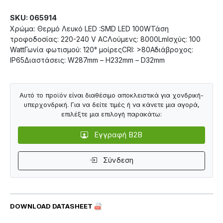
SKU: 065914
Χρώμα: Θερμό Λευκό LED :SMD LED 100WΤάση
τροφοδοσίας: 220-240 V ACΛούμενς: 8000LmΙσχύς: 100
WattΓωνία φωτισμού: 120° μοίρεςCRI: >80Αδιάβροχος:
IP65Διαστάσεις: W287mm – H232mm – D32mm
Αυτό το προϊόν είναι διαθέσιμο αποκλειστικά για χονδρική-
υπερχονδρική. Για να δείτε τιμές ή να κάνετε μια αγορά,
επιλέξτε μια επιλογή παρακάτω:
Εγγραφή B2B
Σύνδεση
DOWNLOAD DATASHEET