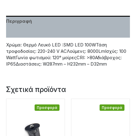
Περιγραφή
Χαρακτηριστικά
Χρώμα: Θερμό Λευκό LED :SMD LED 100WΤάση
τροφοδοσίας: 220-240 V ACΛούμενς: 8000LmΙσχύς: 100
WattΓωνία φωτισμού: 120° μοίρεςCRI: >80Αδιάβροχος:
IP65Διαστάσεις: W287mm – H232mm – D32mm
Σχετικά προϊόντα
Προσφορά
Προσφορά