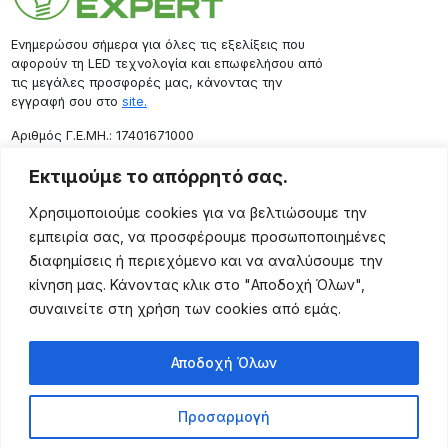
Ενημερώσου σήμερα για όλες τις εξελίξεις που
αφορούν τη LED τεχνολογία και επωφελήσου από
τις μεγάλες προσφορές μας, κάνοντας την
εγγραφή σου στο
site.
Aριθμός Γ.Ε.ΜΗ.: 17401671000
Επικοινωνία
Εκτιμούμε το απόρρητό σας.
Ρόδου 133, Αθήνα 10443
Χρησιμοποιούμε cookies για να βελτιώσουμε την
(+30) 211 725 5427
εμπειρία σας, να προσφέρουμε προσωποποιημένες
sales@lightingexpert.gr
διαφημίσεις ή περιεχόμενο και να αναλύσουμε την
κίνηση μας. Κάνοντας κλικ στο "Αποδοχή Όλων",
συναινείτε στη χρήση των cookies από εμάς.
Χρήσιμες Σελίδες
Αποδοχή Όλων
Ο Λογαριασμός μου
Προϊόντα
Προσαρμογή
Όροι Χρήσης