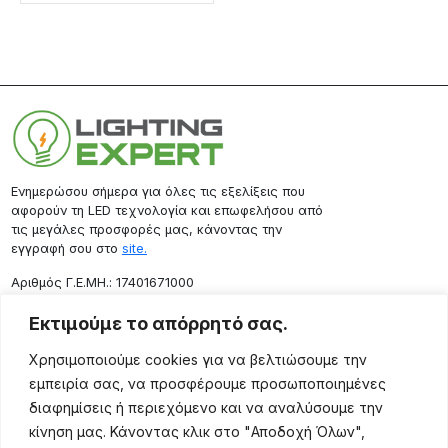
Ενημερώσου σήμερα για όλες τις εξελίξεις που
αφορούν τη LED τεχνολογία και επωφελήσου από
τις μεγάλες προσφορές μας, κάνοντας την
εγγραφή σου στο
site.
Aριθμός Γ.Ε.ΜΗ.: 17401671000
Επικοινωνία
Εκτιμούμε το απόρρητό σας.
Ρόδου 133, Αθήνα 10443
Χρησιμοποιούμε cookies για να βελτιώσουμε την
(+30) 211 725 5427
εμπειρία σας, να προσφέρουμε προσωποποιημένες
sales@lightingexpert.gr
διαφημίσεις ή περιεχόμενο και να αναλύσουμε την
κίνηση μας. Κάνοντας κλικ στο "Αποδοχή Όλων",