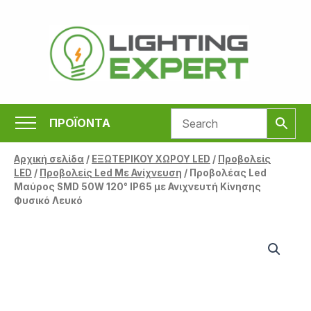
Μετάβαση
στο
περιεχόμενο
ΠΡΟΪΟΝΤΑ
Αρχική σελίδα
/
ΕΞΩΤΕΡΙΚΟΥ ΧΩΡΟΥ LED
/
Προβολείς
LED
/
Προβολείς Led Με Ανίχνευση
/ Προβολέας Led
Μαύρος SMD 50W 120° IP65 με Ανιχνευτή Κίνησης
Φυσικό Λευκό