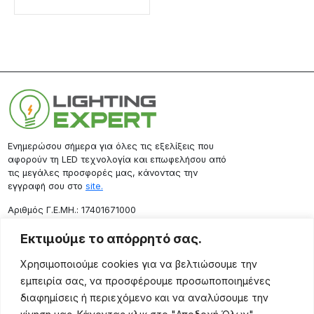
Ενημερώσου σήμερα για όλες τις εξελίξεις που
αφορούν τη LED τεχνολογία και επωφελήσου από
τις μεγάλες προσφορές μας, κάνοντας την
εγγραφή σου στο
site.
Aριθμός Γ.Ε.ΜΗ.: 17401671000
Επικοινωνία
Εκτιμούμε το απόρρητό σας.
Ρόδου 133, Αθήνα 10443
Χρησιμοποιούμε cookies για να βελτιώσουμε την
(+30) 211 725 5427
εμπειρία σας, να προσφέρουμε προσωποποιημένες
sales@lightingexpert.gr
διαφημίσεις ή περιεχόμενο και να αναλύσουμε την