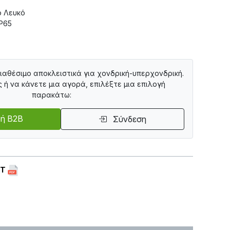
ό Λευκό
IP65
διαθέσιμο αποκλειστικά για χονδρική-υπερχονδρική.
ς ή να κάνετε μια αγορά, επιλέξτε μια επιλογή
παρακάτω:
ή B2B
Σύνδεση
ET