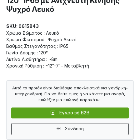
120° IP65 με Ανιχνευτή Κίνησης
Ψυχρό Λευκό
SKU: 0615843
Χρώμα Σώματος : Λευκό
Χρώμα Φωτισμού : Ψυχρό Λευκό
Βαθμός Στεγανότητας : IP65
Γωνία Δέσμης : 120°
Ακτίνα Αισθητήρα : ~8m
Χρονική Ρύθμιση : ~12″-7′ – Μεταβλητή
Αυτό το προϊόν είναι διαθέσιμο αποκλειστικά για χονδρική-
υπερχονδρική. Για να δείτε τιμές ή να κάνετε μια αγορά,
επιλέξτε μια επιλογή παρακάτω:
Εγγραφή B2B
Σύνδεση