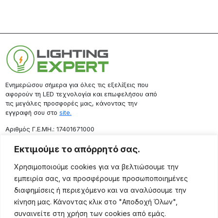
Ενημερώσου σήμερα για όλες τις εξελίξεις που
αφορούν τη LED τεχνολογία και επωφελήσου από
τις μεγάλες προσφορές μας, κάνοντας την
εγγραφή σου στο
site.
Aριθμός Γ.Ε.ΜΗ.: 17401671000
Επικοινωνία
Εκτιμούμε το απόρρητό σας.
Ρόδου 133, Αθήνα 10443
Χρησιμοποιούμε cookies για να βελτιώσουμε την
(+30) 211 725 5427
εμπειρία σας, να προσφέρουμε προσωποποιημένες
sales@lightingexpert.gr
διαφημίσεις ή περιεχόμενο και να αναλύσουμε την
κίνηση μας. Κάνοντας κλικ στο "Αποδοχή Όλων",
συναινείτε στη χρήση των cookies από εμάς.