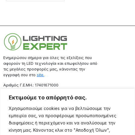
Ενημερώσου σήμερα για όλες τις εξελίξεις που
αφορούν τη LED τεχνολογία και επωφελήσου από
τις μεγάλες προσφορές μας, κάνοντας την
εγγραφή σου στο
site.
Aριθμός Γ.Ε.ΜΗ.: 17401671000
Επικοινωνία
Εκτιμούμε το απόρρητό σας.
Ρόδου 133, Αθήνα 10443
Χρησιμοποιούμε cookies για να βελτιώσουμε την
(+30) 211 725 5427
εμπειρία σας, να προσφέρουμε προσωποποιημένες
sales@lightingexpert.gr
διαφημίσεις ή περιεχόμενο και να αναλύσουμε την
κίνηση μας. Κάνοντας κλικ στο "Αποδοχή Όλων",