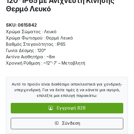
120° IP65 με Ανιχνευτή Κίνησης
Θερμό Λευκό
SKU: 0615842
Χρώμα Σώματος : Λευκό
Χρώμα Φωτισμού : Θερμό Λευκό
Βαθμός Στεγανότητας : IP65
Γωνία Δέσμης : 120°
Ακτίνα Αισθητήρα : ~8m
Χρονική Ρύθμιση : ~12″-7′ – Μεταβλητή
Αυτό το προϊόν είναι διαθέσιμο αποκλειστικά για χονδρική-
υπερχονδρική. Για να δείτε τιμές ή να κάνετε μια αγορά,
επιλέξτε μια επιλογή παρακάτω:
Εγγραφή B2B
Σύνδεση