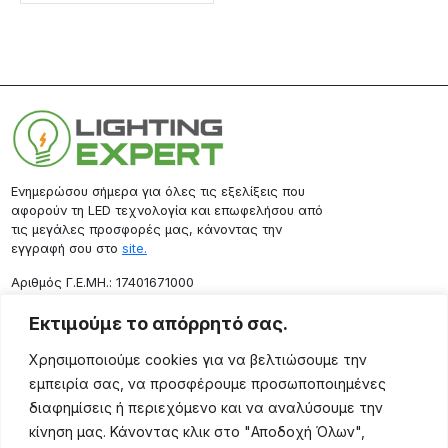
Ενημερώσου σήμερα για όλες τις εξελίξεις που
αφορούν τη LED τεχνολογία και επωφελήσου από
τις μεγάλες προσφορές μας, κάνοντας την
εγγραφή σου στο
site.
Aριθμός Γ.Ε.ΜΗ.: 17401671000
Επικοινωνία
Εκτιμούμε το απόρρητό σας.
Ρόδου 133, Αθήνα 10443
Χρησιμοποιούμε cookies για να βελτιώσουμε την
(+30) 211 725 5427
εμπειρία σας, να προσφέρουμε προσωποποιημένες
sales@lightingexpert.gr
διαφημίσεις ή περιεχόμενο και να αναλύσουμε την
κίνηση μας. Κάνοντας κλικ στο "Αποδοχή Όλων",