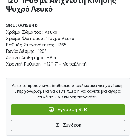
120° IP65 με Ανιχνευτή Κίνησης
Ψυχρό Λευκό
SKU: 0615840
Χρώμα Σώματος : Λευκό
Χρώμα Φωτισμού : Ψυχρό Λευκό
Βαθμός Στεγανότητας : IP65
Γωνία Δέσμης : 120°
Ακτίνα Αισθητήρα : ~8m
Χρονική Ρύθμιση : ~12″-7′ – Μεταβλητή
Αυτό το προϊόν είναι διαθέσιμο αποκλειστικά για χονδρική-
υπερχονδρική. Για να δείτε τιμές ή να κάνετε μια αγορά,
επιλέξτε μια επιλογή παρακάτω:
Εγγραφή B2B
Σύνδεση