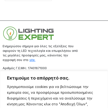
Ενημερώσου σήμερα για όλες τις εξελίξεις που
αφορούν τη LED τεχνολογία και επωφελήσου από
τις μεγάλες προσφορές μας, κάνοντας την
εγγραφή σου στο
site.
Aριθμός Γ.Ε.ΜΗ.: 17401671000
Επικοινωνία
Εκτιμούμε το απόρρητό σας.
Ρόδου 133, Αθήνα 10443
Χρησιμοποιούμε cookies για να βελτιώσουμε την
(+30) 211 725 5427
εμπειρία σας, να προσφέρουμε προσωποποιημένες
sales@lightingexpert.gr
διαφημίσεις ή περιεχόμενο και να αναλύσουμε την
κίνηση μας. Κάνοντας κλικ στο "Αποδοχή Όλων",