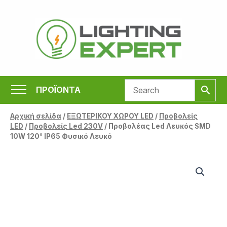
Μετάβαση
στο
περιεχόμενο
ΠΡΟΪΟΝΤΑ
Αρχική σελίδα
/
ΕΞΩΤΕΡΙΚΟΥ ΧΩΡΟΥ LED
/
Προβολείς
LED
/
Προβολείς Led 230V
/ Προβολέας Led Λευκός SMD
10W 120° IP65 Φυσικό Λευκό