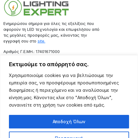
Ενημερώσου σήμερα για όλες τις εξελίξεις που
αφορούν τη LED τεχνολογία και επωφελήσου από
τις μεγάλες προσφορές μας, κάνοντας την
εγγραφή σου στο
site.
Aριθμός Γ.Ε.ΜΗ.: 17401671000
Επικοινωνία
Εκτιμούμε το απόρρητό σας.
Ρόδου 133, Αθήνα 10443
Χρησιμοποιούμε cookies για να βελτιώσουμε την
(+30) 211 725 5427
εμπειρία σας, να προσφέρουμε προσωποποιημένες
sales@lightingexpert.gr
διαφημίσεις ή περιεχόμενο και να αναλύσουμε την
κίνηση μας. Κάνοντας κλικ στο "Αποδοχή Όλων",
συναινείτε στη χρήση των cookies από εμάς.
Χρήσιμες Σελίδες
Αποδοχή Όλων
Ο Λογαριασμός μου
Προϊόντα