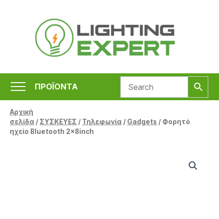
Μετάβαση
στο
περιεχόμενο
ΠΡΟΪΟΝΤΑ
Αρχική
σελίδα
/
ΣΥΣΚΕΥΕΣ
/
Τηλεφωνία
/
Gadgets
/ Φορητό
ηχείο Bluetooth 2x8inch