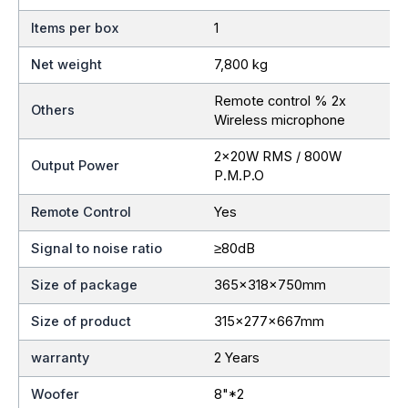
Items per box
1
Net weight
7,800 kg
Remote control % 2x
Others
Wireless microphone
2x20W RMS / 800W
Output Power
P.M.P.O
Remote Control
Yes
Signal to noise ratio
≥80dB
Size of package
365x318x750mm
Size of product
315x277x667mm
warranty
2 Years
Woofer
8"*2