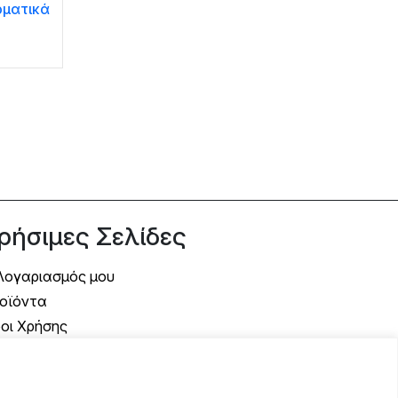
ρματικά
ρήσιμες Σελίδες
Λογαριασμός μου
οϊόντα
οι Χρήσης
όποι Αποστολής
όποι Πληρωμής