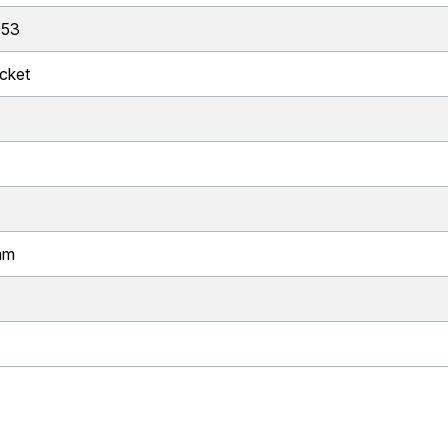
053
cket
mm