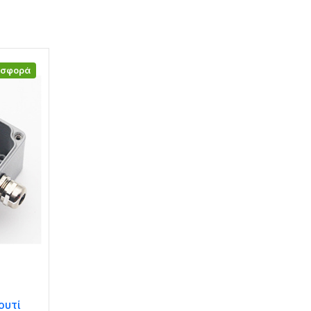
οσφορά
ουτί