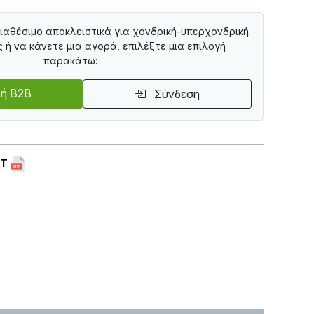
διαθέσιμο αποκλειστικά για χονδρική-υπερχονδρική.
ς ή να κάνετε μια αγορά, επιλέξτε μια επιλογή
παρακάτω:
ή B2B
Σύνδεση
ET