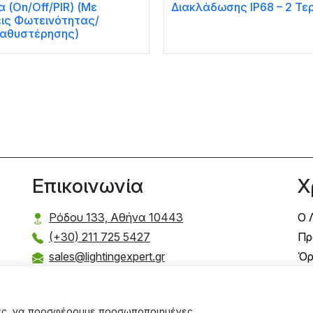
 (On/Off/PIR) (Με
Διακλάδωσης IP68 – 2 Τε
εις Φωτεινότητας/
αθυστέρησης)
Επικοινωνία
Χ
Ρόδου 133, Αθήνα 10443
Ο 
(+30) 211 725 5427
Πρ
sales@lightingexpert.gr
Όρ
Τρ
Τρ
σας, να προσφέρουμε προσωποποιημένες