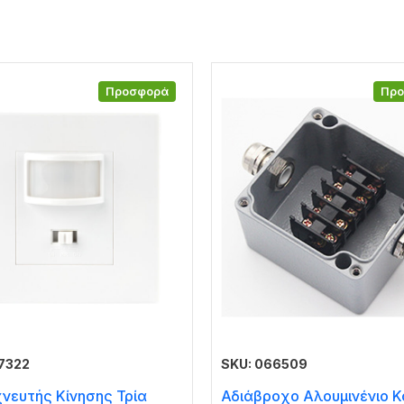
Προσφορά
Πρ
7322
SKU: 066509
χνευτής Κίνησης Τρία
Αδιάβροχο Αλουμινένιο Κ