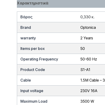
Χαρακτηριστικά
Βάρος
0,330 κ.
Brand
Optonica
warranty
2 Years
Items per box
50
Operating Frequency
50-60 Hz
Product Code
S1-A1
Cable
1.5M Cable –
Input voltage
230V 16A
Maximum Load
3500 W