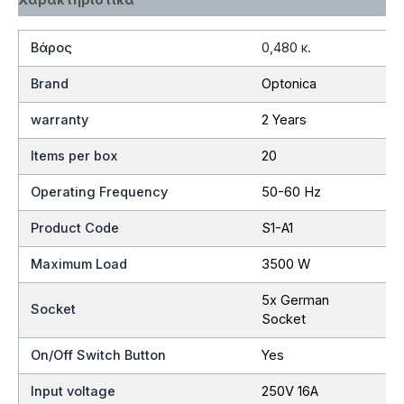
Βάρος
0,480 κ.
Brand
Optonica
warranty
2 Years
Items per box
20
Operating Frequency
50-60 Hz
Product Code
S1-A1
Maximum Load
3500 W
5x German
Socket
Socket
On/Off Switch Button
Yes
Input voltage
250V 16A