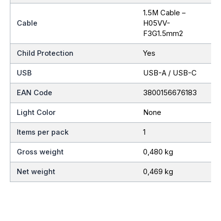
1.5M Cable –
Cable
H05VV-
F3G1.5mm2
Child Protection
Yes
USB
USB-A / USB-C
EAN Code
3800156676183
Light Color
None
Items per pack
1
Gross weight
0,480 kg
Net weight
0,469 kg