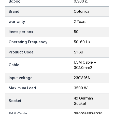
Βάρος
0,300 κ.
Brand
Optonica
warranty
2 Years
Items per box
50
Operating Frequency
50-60 Hz
Product Code
S1-A1
1.5M Cable –
Cable
3G1.0mm2
Input voltage
230V 16A
Maximum Load
3500 W
4x German
Socket
Socket
EAN Code
3800156676039