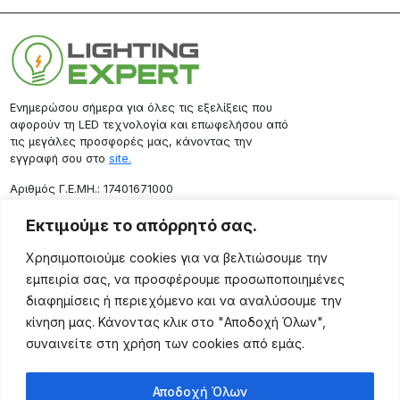
Ενημερώσου σήμερα για όλες τις εξελίξεις που
αφορούν τη LED τεχνολογία και επωφελήσου από
τις μεγάλες προσφορές μας, κάνοντας την
εγγραφή σου στο
site.
Aριθμός Γ.Ε.ΜΗ.: 17401671000
Επικοινωνία
Εκτιμούμε το απόρρητό σας.
Ρόδου 133, Αθήνα 10443
Χρησιμοποιούμε cookies για να βελτιώσουμε την
(+30) 211 725 5427
εμπειρία σας, να προσφέρουμε προσωποποιημένες
sales@lightingexpert.gr
διαφημίσεις ή περιεχόμενο και να αναλύσουμε την
κίνηση μας. Κάνοντας κλικ στο "Αποδοχή Όλων",
συναινείτε στη χρήση των cookies από εμάς.
Χρήσιμες Σελίδες
Αποδοχή Όλων